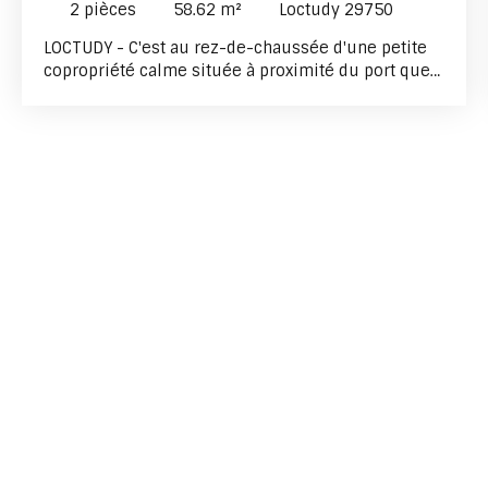
2
pièces
58.62
m²
Loctudy 29750
LOCTUDY - C'est au rez-de-chaussée d'une petite
copropriété calme située à proximité du port que
vous découvrirez cet appartement rénové qui vous
offre de beaux espaces. Une fois la porte d'entrée
franchie le ton est donné : un espace de vie
complètement ouvert, où vous distinguerez le
charme de l'ancien avec son mur en pierres
apparentes et des espaces bien définis : une
cuisine ouverte sur l'espace de vie, une chambre,
une salle d'eau avec WC. Et que diriez-vous de
profiter d'une belle terrasse à l'abris de tous les
regards ? Cave privative - Nous vous attendons
pour la visite.