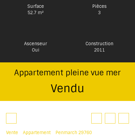
Surface
Pièces
52.7
m²
3
Ascenseur
Construction
Oui
2011
Appartement pleine vue mer
Vendu
Vente
Appartement
Penmarch 29760