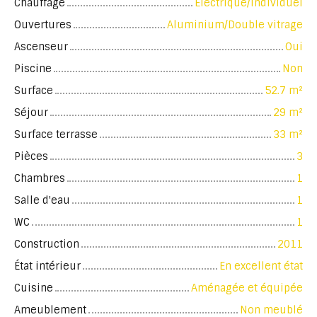
Chauffage
Electrique/Individuel
Ouvertures
Aluminium/Double vitrage
Ascenseur
Oui
Piscine
Non
Surface
52.7
m²
Séjour
29
m²
Surface terrasse
33
m²
Pièces
3
Chambres
1
Salle d'eau
1
WC
1
Construction
2011
État intérieur
En excellent état
Cuisine
Aménagée et équipée
Ameublement
Non meublé