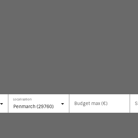
Localisation
Budget max (€)
S
Penmarch (29760)