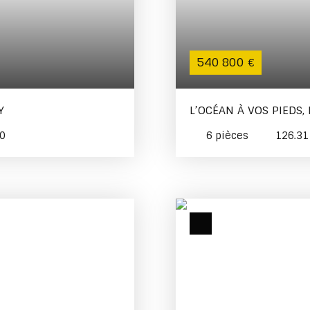
540 800
€
Y
L’OCÉAN À VOS PIEDS,
0
6
pièces
126.3