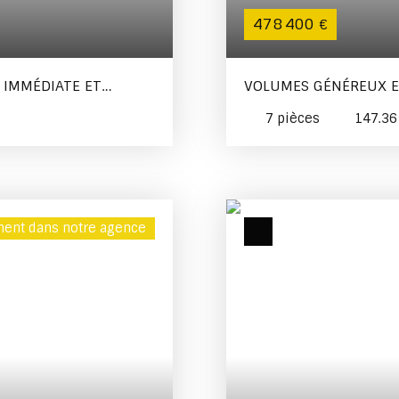
478 400
€
É IMMÉDIATE ET
VOLUMES GÉNÉREUX ET 
IDÉALE À PENMARC'H
7
pièces
147.3
ent dans notre agence