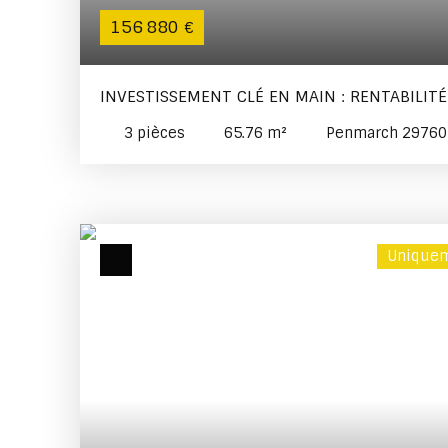
156 880
€
INVESTISSEMENT CLÉ EN MAIN : RENTABILIT
LOCATAIRE EN PLACE !
3
pièces
65.76
m²
Penmarch 29760
Uniquem