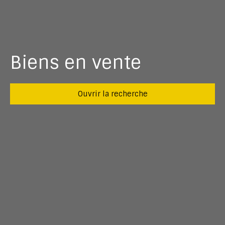
Biens en vente
Ouvrir la recherche
Type d'offre
Vente
Type de bien
Appartement
Localisation
Quimper (29000)
Budget max (€)