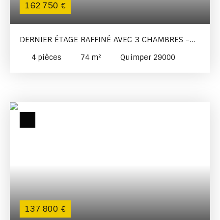
162 750
€
DERNIER ÉTAGE RAFFINÉ AVEC 3 CHAMBRES -
VOLUME & LUMIÈRE AU RDV
4
pièces
74
m²
Quimper 29000
137 800
€