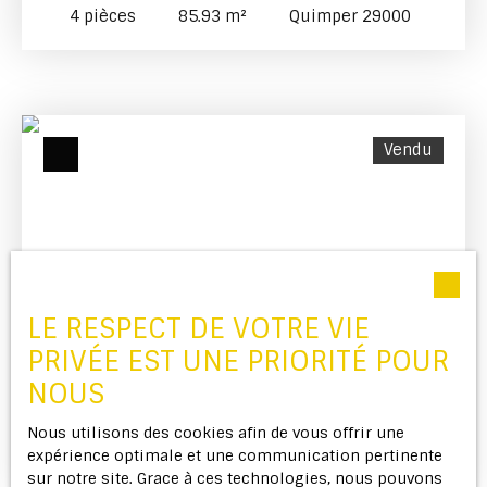
APPARTEMENT EN HAUTEUR À QUIMPER
4
pièces
85.93
m²
Quimper 29000
Vendu
LE RESPECT DE VOTRE VIE
Vendu
PRIVÉE EST UNE PRIORITÉ POUR
NOUS
LE LOFT UNIQUE À QUIMPER AVEC PATIO XXL
Nous utilisons des cookies afin de vous offrir une
expérience optimale et une communication pertinente
5
pièces
112.1
m²
Quimper 29000
sur notre site. Grace à ces technologies, nous pouvons