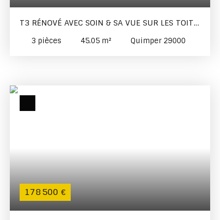
T3 RÉNOVÉ AVEC SOIN & SA VUE SUR LES TOITS
DE LA VILLE
3
pièces
45.05
m²
Quimper 29000
178 500
€