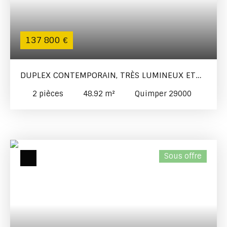
137 800
€
DUPLEX CONTEMPORAIN, TRÈS LUMINEUX ET
PARFAITEMENT AGENCÉ
2
pièces
48.92
m²
Quimper 29000
Sous offre