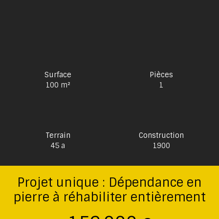
Surface
Pièces
100
m²
1
Terrain
Construction
45 a
1900
Projet unique : Dépendance en
pierre à réhabiliter entièrement