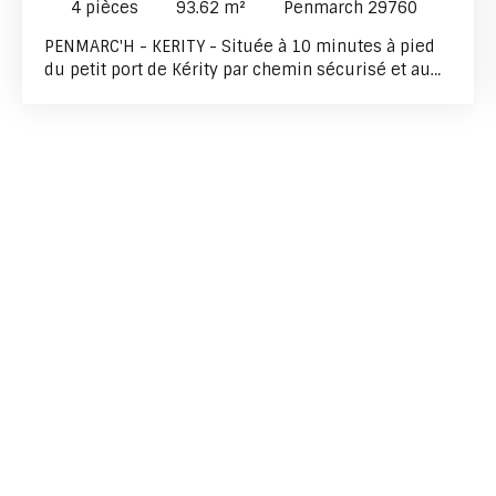
4
pièces
93.62
m²
Penmarch 29760
PENMARC'H - KERITY - Située à 10 minutes à pied
du petit port de Kérity par chemin sécurisé et au
bout d'une allée privée garantissant calme et
discrétion, vous découvrirez cette maison récente
qui vous offre une excellente luminosité et de
beaux volumes. Le rez-de-chaussée s'ouvre sur
un hall d'entrée menant à une cuisine aménagée,
ouverte sur un vaste espace de vie avec accès
direct à la terrasse et au jardin. Un
cellier/buanderie avec douche et des WC
indépendants complètent ce niveau. Le
dégagement de l'étage dessert trois chambres,
une petite pièce de rangement et une salle de
bains avec WC. Terrain d'environ 600 m2 - Cabanon
- Nous vous attendons pour la visite !