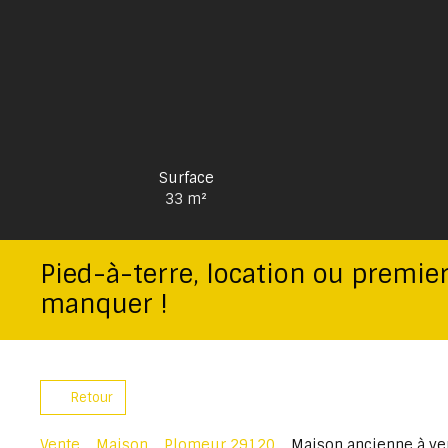
Surface
33
m²
Pied-à-terre, location ou premier
manquer !
Retour
Vente
Maison
Plomeur 29120
Maison ancienne à ve