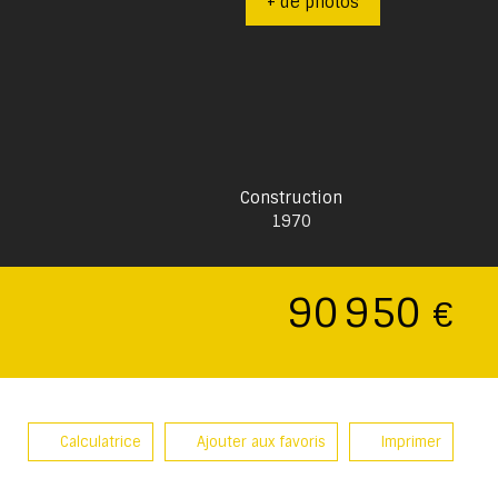
+ de photos
Construction
1970
90 950
€
Calculatrice
Ajouter aux favoris
Imprimer