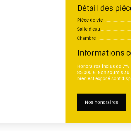
Détail des pièc
Pièce de vie
Salle d'eau
Chambre
Informations 
Honoraires inclus de 7% T
85 000 €. Non soumis au 
bien est exposé sont disp
Nos honoraires