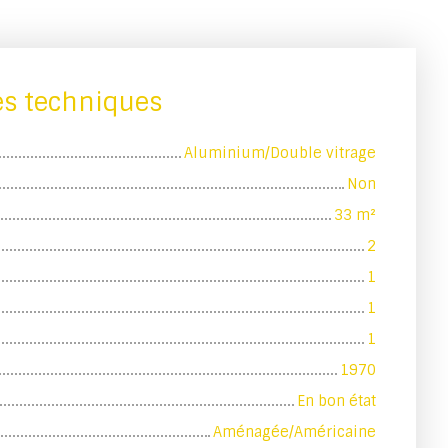
es techniques
Aluminium/Double vitrage
Non
33
m²
2
1
1
1
1970
En bon état
Aménagée/Américaine