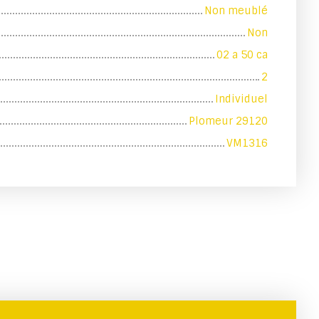
Non meublé
Non
02 a 50 ca
2
Individuel
Plomeur 29120
VM1316