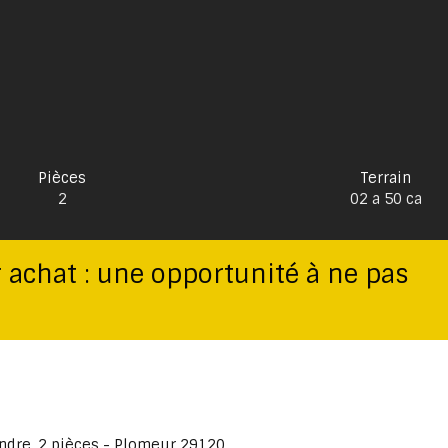
Pièces
Terrain
2
02 a 50 ca
 achat : une opportunité à ne pas
ndre, 2 pièces - Plomeur 29120