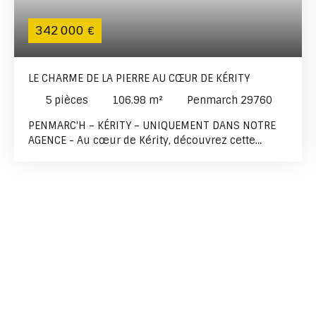
342 000
€
LE CHARME DE LA PIERRE AU CŒUR DE KÉRITY
5
pièces
106.98
m²
Penmarch 29760
PENMARC'H – KÉRITY – UNIQUEMENT DANS NOTRE
AGENCE - Au cœur de Kérity, découvrez cette
charmante maison en pierre offrant de beaux
volumes et une agréable luminosité. Dès l'entrée,
vous serez séduits par ses espaces de vie clairs et
bien distincts. D'un côté, une cuisine
indépendante, aménagée et équipée ; de l'autre, un
salon-séjour chaleureux agrémenté d'une
cheminée. Au premier étage, vous trouverez une
grande chambre, un bureau ainsi qu'une salle
d'eau avec WC. Le dernier niveau, aménagé en
1958, accueillera confortablement votre famille
grâce à ses deux belles chambres et à sa salle