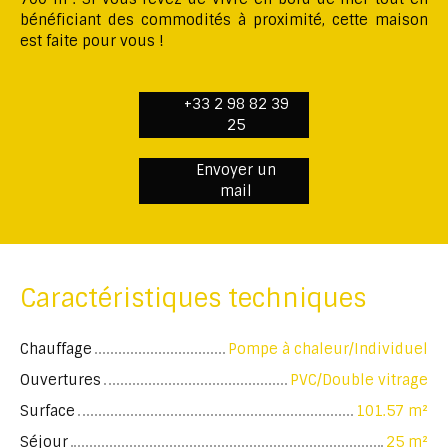
bénéficiant des commodités à proximité, cette maison
est faite pour vous !
+33 2 98 82 39
25
Envoyer un
mail
Caractéristiques techniques
Chauffage
Pompe à chaleur/Individuel
Ouvertures
PVC/Double vitrage
Surface
101.57
m²
Séjour
25
m²