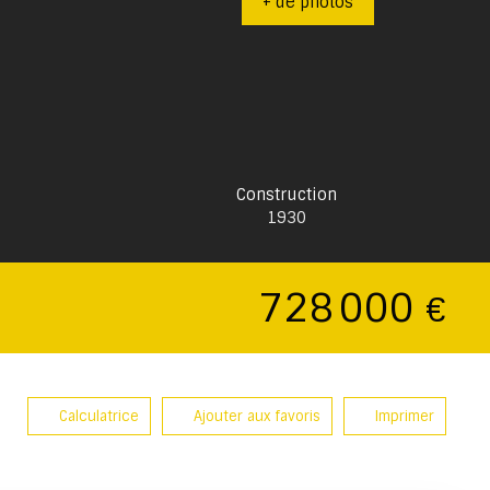
+ de photos
Construction
1930
728 000
€
Calculatrice
Ajouter aux favoris
Imprimer