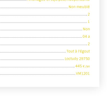
Non meublé
2
1
Non
04 a
2
Tout à l'égout
Loctudy 29750
445
€ /an
VM1201