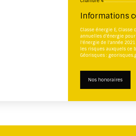
Chambre 4
Informations 
Classe énergie E, Classe
annuelles d'énergie pour 
l'énergie de l'année 2021
les risques auxquels ce b
Géorisques : georisques.g
Nos honoraires