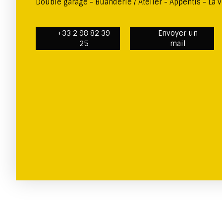
Double garage - Buanderie / Atelier - Appentis - La v
+33 2 98 82 39
Envoyer un
25
mail