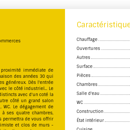
Caractéristiqu
Chauffage
commerces
Ouvertures
Autres
Surface
 proximité immédiate de
Pièces
maison des années 30 qui
es généreux. Dès l'entrée
Chambres
c le côté industriel... Le
Salle d'eau
stincts avec d'un coté la
utre côté un grand salon
WC
d, WC. Le dégagement de
Construction
ce à ses quatre chambres,
 permettra de vous offrir
État intérieur
ntimiste et clos de murs -
Cuisine