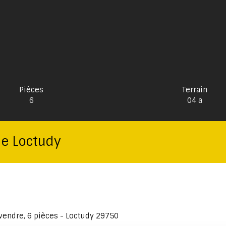
Pièces
Terrain
6
04 a
de Loctudy
vendre, 6 pièces - Loctudy 29750