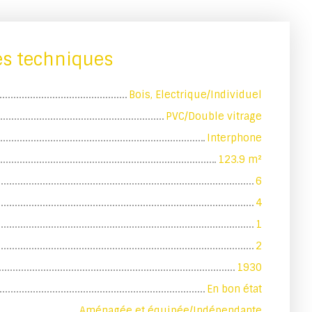
es techniques
Bois, Electrique/Individuel
PVC/Double vitrage
Interphone
123.9
m²
6
4
1
2
1930
En bon état
Aménagée et équipée/Indépendante