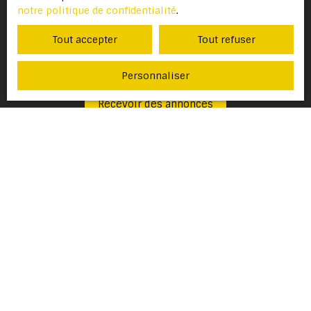
41013 BLOIS CEDEX.
notre politique de confidentialité
.
Pour en savoir plus sur le traitement de vos
Tout accepter
Tout refuser
données personnelles, veuillez consulter
notre
politique de confidentialité
.
Personnaliser
Recevoir des annonces
JE RECHERCHE UN BIEN
Vente maison Penmarch (29760)
Vente maison Plobannalec-Lesconil (29740)