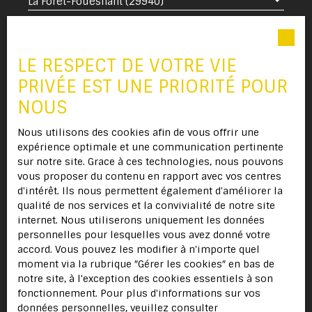
La Forêt-Fouesnant (29940)
Budget max (€)
LE RESPECT DE VOTRE VIE
Surface min (m²)
PRIVÉE EST UNE PRIORITÉ POUR
NOUS
Pièces min
Nous utilisons des cookies afin de vous offrir une
J'accepte le traitement de mes données
expérience optimale et une communication pertinente
personnelles conformément au RGPD. Si vous
sur notre site. Grace à ces technologies, nous pouvons
ne souhaitez pas faire l'objet de prospection
vous proposer du contenu en rapport avec vos centres
commerciale par voie téléphonique, vous
d'intérêt. Ils nous permettent également d'améliorer la
pouvez vous inscrire gratuitement sur la liste
qualité de nos services et la convivialité de notre site
d'opposition au démarchage téléphonique,
internet. Nous utiliserons uniquement les données
prévu par l'article L223-1 du code de la
personnelles pour lesquelles vous avez donné votre
consommation, sur le site Internet
accord. Vous pouvez les modifier à n'importe quel
www.bloctel.gouv.fr ou par courrier adressé à
moment via la rubrique ″Gérer les cookies″ en bas de
:
notre site, à l'exception des cookies essentiels à son
fonctionnement. Pour plus d'informations sur vos
Société Worldline, Service Bloctel, CS 61311,
données personnelles, veuillez consulter