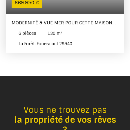
669 950
€
MODERNITÉ & VUE MER POUR CETTE MAISON
NEUVE
6
pièces
130
m²
La Forêt-Fouesnant 29940
Vous ne trouvez pas
la propriété de vos rêves
?