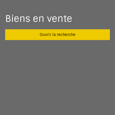
Biens en vente
Ouvrir la recherche
Type d'offre
Vente
Type de bien
Maison
Localisation
La Forêt-Fouesnant (29940)
Budget max (€)
Surface min (m²)