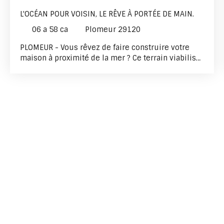
L'OCÉAN POUR VOISIN, LE RÊVE À PORTÉE DE MAIN.
06 a 58 ca
Plomeur 29120
PLOMEUR - Vous rêvez de faire construire votre
maison à proximité de la mer ? Ce terrain viabilisé,
idéalement situé dans un petit lotissement au
calme, est fait pour vous ! À seulement quelques
minutes à pied de la plage, vous bénéficierez d’un
cadre de vie privilégié. Libre de constructeur, ce
terrain n’attend plus que votre projet !
(Assainissement individuel)